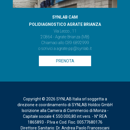
SYNLAB CAM
POLIDIAGNOSTICO AGRATE BRIANZA
Via Lecco , 11
20864 - Agrate Brianza (MB)
Chiamaci allo
039 6892999
o scrivici a
agrate.pp@synlab.it
PRENOTA
Copyright © 2026 SYNLAB Italia srl soggetta a
direzione e coordinamento di SYNLAB Holdco GmbH
Iscrizione alla Camera di Commercio di Monza -
Capitale sociale € 550.000,80 int.vers. - N° REA
1865893 - P.Iva e Cod. Fisc. 00577680176
Direttore Sanitario: Dr. Andrea Paolo Francescani