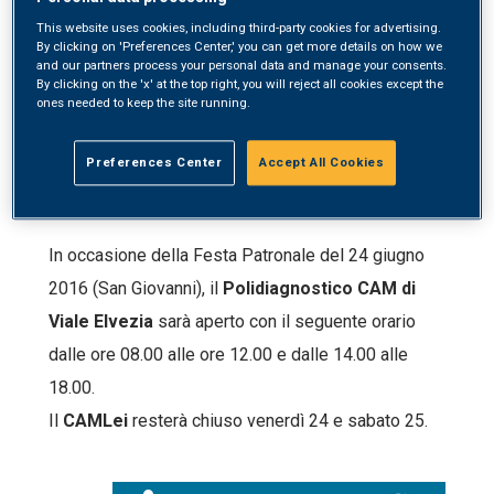
This website uses cookies, including third-party cookies for advertising.
By clicking on 'Preferences Center,' you can get more details on how we
and our partners process your personal data and manage your consents.
By clicking on the 'x' at the top right, you will reject all cookies except the
ones needed to keep the site running.
Preferences Center
Accept All Cookies
13 Giugno, 2016
In occasione della Festa Patronale del 24 giugno
2016 (San Giovanni), il
Polidiagnostico CAM di
Viale Elvezia
sarà aperto con il seguente orario
dalle ore 08.00 alle ore 12.00 e dalle 14.00 alle
18.00.
Il
CAMLei
resterà chiuso venerdì 24 e sabato 25.