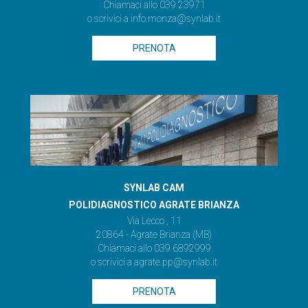
Chiamaci allo 039 23971
o scrivici a
info.monza@synlab.it
PRENOTA
SYNLAB CAM
POLIDIAGNOSTICO AGRATE BRIANZA
Via Lecco , 11
20864 - Agrate Brianza (MB)
Chiamaci allo
039 6892999
o scrivici a
agrate.pp@synlab.it
PRENOTA