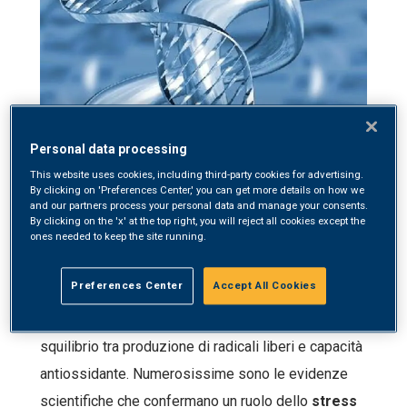
Personal data processing
This website uses cookies, including third-party cookies for advertising.
By clicking on 'Preferences Center,' you can get more details on how we
and our partners process your personal data and manage your consents.
By clicking on the 'x' at the top right, you will reject all cookies except the
ones needed to keep the site running.
20 Settembre, 2010
Preferences Center
Accept All Cookies
Per stress ossidativo si intende una condizione di
squilibrio tra produzione di radicali liberi e capacità
antiossidante. Numerosissime sono le evidenze
scientifiche che confermano un ruolo dello
stress