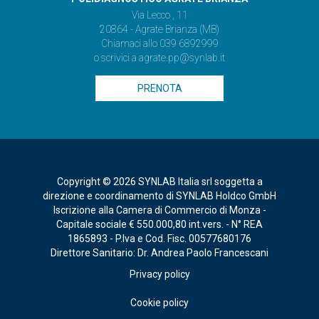
Via Lecco , 11
20864 - Agrate Brianza (MB)
Chiamaci allo
039 6892999
o scrivici a
agrate.pp@synlab.it
PRENOTA
Copyright © 2026 SYNLAB Italia srl soggetta a
direzione e coordinamento di SYNLAB Holdco GmbH
Iscrizione alla Camera di Commercio di Monza -
Capitale sociale € 550.000,80 int.vers. - N° REA
1865893 - P.Iva e Cod. Fisc. 00577680176
Direttore Sanitario: Dr. Andrea Paolo Francescani
Privacy policy
Cookie policy