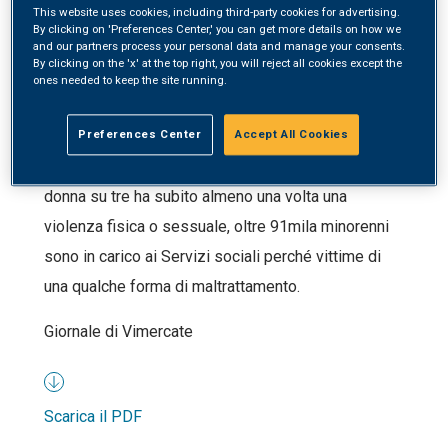
This website uses cookies, including third-party cookies for advertising.
By clicking on 'Preferences Center,' you can get more details on how we
and our partners process your personal data and manage your consents.
By clicking on the 'x' at the top right, you will reject all cookies except the
Doppio appuntamento con l’Sos Villaggi dei
ones needed to keep the site running.
Bambini per riflettere sulla violenza domestica.
Ogni anno, in Italia, si stima che oltre 400mila
Preferences Center
Accept All Cookies
bambini e bambine siano vittime di violenza, una
donna su tre ha subito almeno una volta una
violenza fisica o sessuale, oltre 91mila minorenni
sono in carico ai Servizi sociali perché vittime di
una qualche forma di maltrattamento.
Giornale di Vimercate
Scarica il PDF