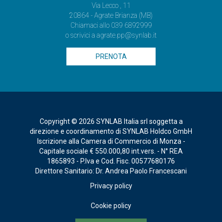
Via Lecco , 11
20864 - Agrate Brianza (MB)
Chiamaci allo
039 6892999
o scrivici a
agrate.pp@synlab.it
PRENOTA
Copyright © 2026 SYNLAB Italia srl soggetta a
direzione e coordinamento di SYNLAB Holdco GmbH
Iscrizione alla Camera di Commercio di Monza -
Capitale sociale € 550.000,80 int.vers. - N° REA
1865893 - P.Iva e Cod. Fisc. 00577680176
Direttore Sanitario: Dr. Andrea Paolo Francescani
Privacy policy
Cookie policy